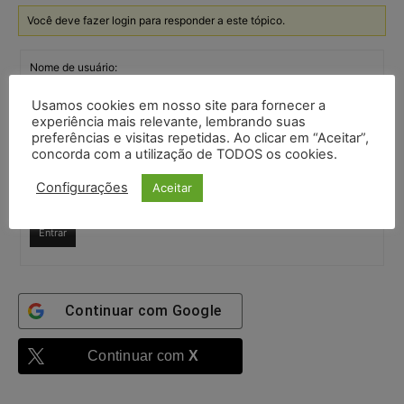
Você deve fazer login para responder a este tópico.
Nome de usuário:
Usamos cookies em nosso site para fornecer a
experiência mais relevante, lembrando suas
Senha:
preferências e visitas repetidas. Ao clicar em “Aceitar”,
concorda com a utilização de TODOS os cookies.
Mantenha-me
Configurações
Aceitar
autenticado
Entrar
Continuar com
Google
Continuar com
X