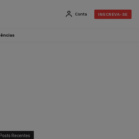
Conta
INSCREVA-SE
dências
Posts Recentes