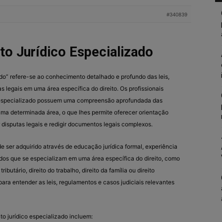
#340839
o Jurídico Especializado
do” refere-se ao conhecimento detalhado e profundo das leis,
s legais em uma área específica do direito. Os profissionais
o especializado possuem uma compreensão aprofundada das
ma determinada área, o que lhes permite oferecer orientação
r disputas legais e redigir documentos legais complexos.
 ser adquirido através de educação jurídica formal, experiência
dos que se especializam em uma área específica do direito, como
 tributário, direito do trabalho, direito da família ou direito
para entender as leis, regulamentos e casos judiciais relevantes
o jurídico especializado incluem: