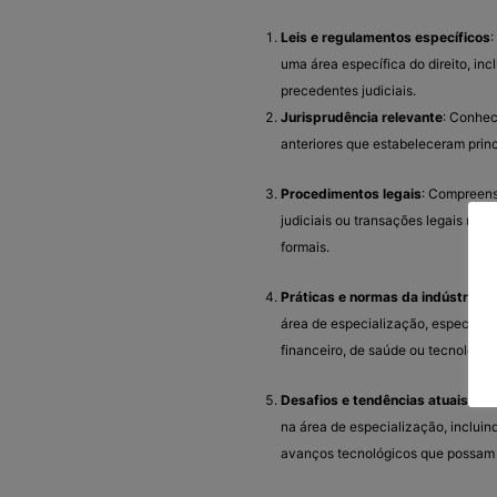
Leis e regulamentos específicos
:
uma área específica do direito, in
precedentes judiciais.
Jurisprudência relevante
: Conhec
anteriores que estabeleceram princ
Procedimentos legais
: Compreens
judiciais ou transações legais na á
formais.
Práticas e normas da indústria
: 
área de especialização, especialm
financeiro, de saúde ou tecnologia.
Desafios e tendências atuais
: Co
na área de especialização, incluin
avanços tecnológicos que possam im