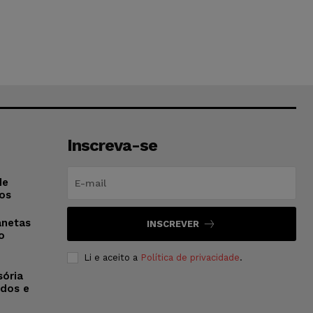
Inscreva-se
de
os
anetas
INSCREVER
o
Li e aceito a
Política de privacidade
.
sória
dos e