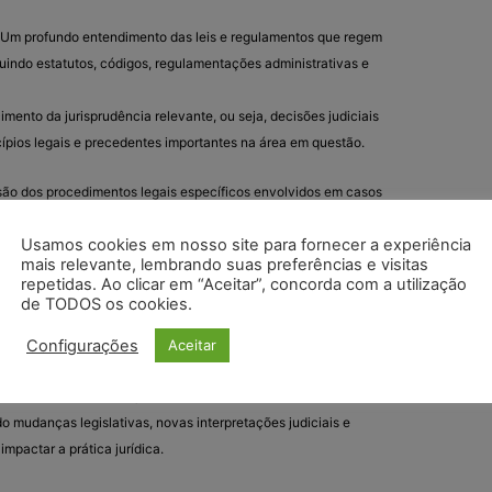
 Um profundo entendimento das leis e regulamentos que regem
cluindo estatutos, códigos, regulamentações administrativas e
imento da jurisprudência relevante, ou seja, decisões judiciais
ípios legais e precedentes importantes na área em questão.
ão dos procedimentos legais específicos envolvidos em casos
rea de especialização, incluindo prazos, protocolos e requisitos
Usamos cookies em nosso site para fornecer a experiência
mais relevante, lembrando suas preferências e visitas
repetidas. Ao clicar em “Aceitar”, concorda com a utilização
Conhecimento das práticas e normas da indústria relevantes à
de TODOS os cookies.
ente em setores altamente regulamentados, como o setor
Configurações
Aceitar
nsciência dos desafios, tendências e desenvolvimentos atuais
do mudanças legislativas, novas interpretações judiciais e
pactar a prática jurídica.