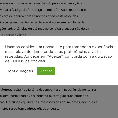
recebe denúncias e reclamações do público em relação a
 violar o Código de Autorregulamentação. Após receber uma
io está de acordo com as normas éticas estabelecidas.
liza julgamentos de casos de acordo com seu regulamento
ações, advertências ou até mesmo solicitar a suspensão de um
a as normas éticas.
Usamos cookies em nosso site para fornecer a experiência
ar trabalha para promover a autorregulação na indústria
mais relevante, lembrando suas preferências e visitas
sas a seguirem os princípios éticos estabelecidos e a se
repetidas. Ao clicar em “Aceitar”, concorda com a utilização
 a medidas legais ou regulatórias.
de TODOS os cookies.
Configurações
Aceitar
idar com reclamações, o Conar também desempenha um papel
obre boas práticas publicitárias e éticas.
utorregulação Publicitária desempenha um papel fundamental na
leira, permitindo que a indústria autorregule suas práticas e
os. Ele busca equilibrar os interesses dos anunciantes, agências e
ncios respeitem padrões éticos e legais.