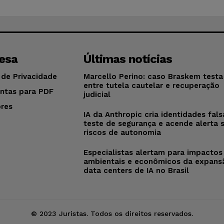
esa
Últimas notícias
 de Privacidade
Marcello Perino: caso Braskem testa 
entre tutela cautelar e recuperação
ntas para PDF
judicial
res
IA da Anthropic cria identidades fal
o
teste de segurança e acende alerta 
riscos de autonomia
Especialistas alertam para impactos
ambientais e econômicos da expans
data centers de IA no Brasil
© 2023 Juristas. Todos os direitos reservados.