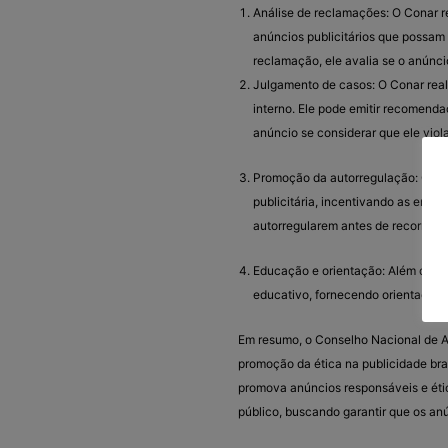
Análise de reclamações: O Conar 
anúncios publicitários que possam
reclamação, ele avalia se o anúnc
Julgamento de casos: O Conar rea
interno. Ele pode emitir recomend
anúncio se considerar que ele viol
Promoção da autorregulação: O Con
publicitária, incentivando as empre
autorregularem antes de recorrerem
Educação e orientação: Além de l
educativo, fornecendo orientações s
Em resumo, o Conselho Nacional de A
promoção da ética na publicidade brasi
promova anúncios responsáveis e étic
público, buscando garantir que os anú