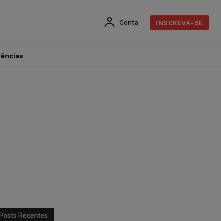
Conta
INSCREVA-SE
dências
Posts Recentes