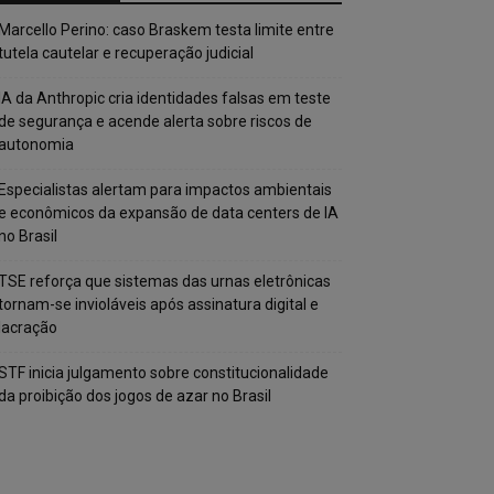
Marcello Perino: caso Braskem testa limite entre
tutela cautelar e recuperação judicial
IA da Anthropic cria identidades falsas em teste
de segurança e acende alerta sobre riscos de
autonomia
Especialistas alertam para impactos ambientais
e econômicos da expansão de data centers de IA
no Brasil
TSE reforça que sistemas das urnas eletrônicas
tornam-se invioláveis após assinatura digital e
lacração
STF inicia julgamento sobre constitucionalidade
da proibição dos jogos de azar no Brasil