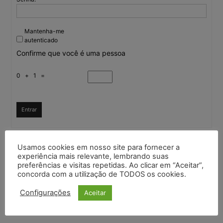
Mantenha-me
autenticado
Confirme que você é uma pessoa
0 + 1 =
Entrar
Usamos cookies em nosso site para fornecer a
Continuar com
Google
experiência mais relevante, lembrando suas
preferências e visitas repetidas. Ao clicar em “Aceitar”,
concorda com a utilização de TODOS os cookies.
Continuar com
X
Configurações
Aceitar