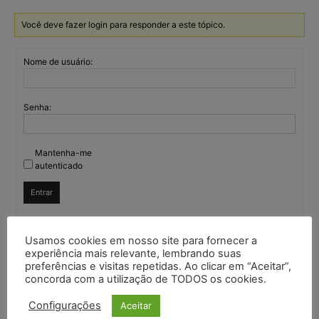
Você deve fazer login para responder a este tópico.
Nome de usuário:
Senha:
Mantenha-me
autenticado
Entrar
Usamos cookies em nosso site para fornecer a
experiência mais relevante, lembrando suas
Continuar com
Google
preferências e visitas repetidas. Ao clicar em “Aceitar”,
concorda com a utilização de TODOS os cookies.
Continuar com
X
Configurações
Aceitar