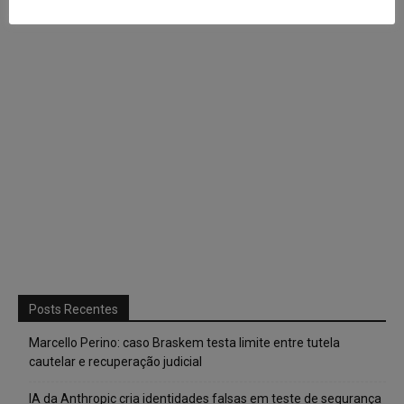
Posts Recentes
Marcello Perino: caso Braskem testa limite entre tutela
cautelar e recuperação judicial
IA da Anthropic cria identidades falsas em teste de segurança