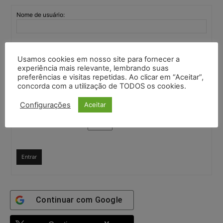
Nome de usuário:
Senha:
Usamos cookies em nosso site para fornecer a
experiência mais relevante, lembrando suas
preferências e visitas repetidas. Ao clicar em “Aceitar”,
Mantenha-me
concorda com a utilização de TODOS os cookies.
autenticado
Confirme que você é uma pessoa
Configurações
Aceitar
9 + 10 =
Entrar
Continuar com
Google