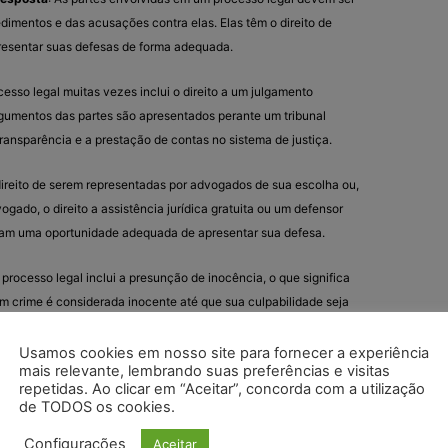
imentos e das acusações contra elas. Elas têm o direito de
resentar suas defesas de forma adequada.
cesso legal muitas vezes inclui o direito a um julgamento
rgumentos das partes são apresentados perante um tribunal
transparência e a prestação de contas no sistema de justiça.
 direito de serem representadas por advogados de sua escolha ou,
ado, o direito a assistência jurídica gratuita ou um defensor
nham uma oportunidade adequada de apresentar sua defesa.
 processo legal inclui a presunção de inocência, o que significa
 crime é considerada inocente até que sua culpabilidade seja
da razoável em um julgamento justo.
Usamos cookies em nosso site para fornecer a experiência
mais relevante, lembrando suas preferências e visitas
rocessual
: O devido processo legal abrange tanto o processo
repetidas. Ao clicar em “Aceitar”, concorda com a utilização
 processo substantivo refere-se às leis e regulamentos que
de TODOS os cookies.
ções das partes envolvidas. O processo processual se refere aos
que devem ser seguidos durante o processo.
Configurações
Aceitar