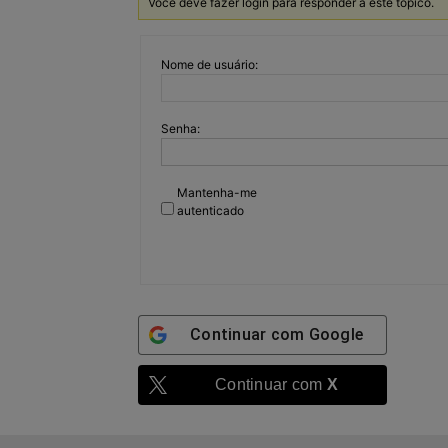
Você deve fazer login para responder a este tópico.
Nome de usuário:
Senha:
Mantenha-me
autenticado
Continuar com
Google
Continuar com
X