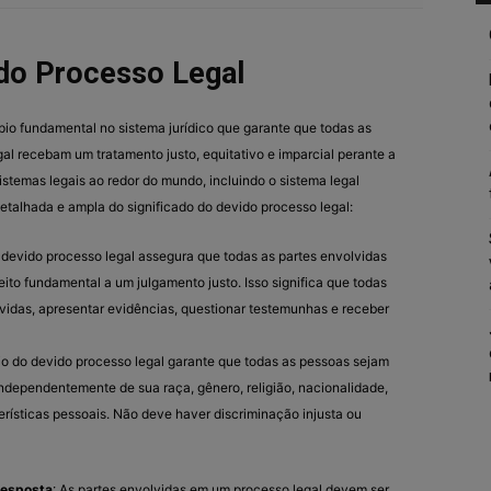
do Processo Legal
pio fundamental no sistema jurídico que garante que todas as
al recebam um tratamento justo, equitativo e imparcial perante a
sistemas legais ao redor do mundo, incluindo o sistema legal
detalhada e ampla do significado do devido processo legal:
O devido processo legal assegura que todas as partes envolvidas
ito fundamental a um julgamento justo. Isso significa que todas
uvidas, apresentar evidências, questionar testemunhas e receber
pio do devido processo legal garante que todas as pessoas sejam
 independentemente de sua raça, gênero, religião, nacionalidade,
erísticas pessoais. Não deve haver discriminação injusta ou
Resposta
: As partes envolvidas em um processo legal devem ser