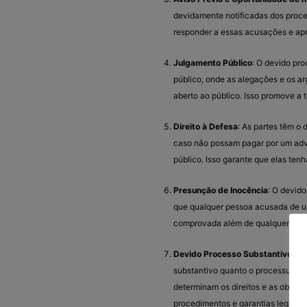
devidamente notificadas dos proced
responder a essas acusações e ap
Julgamento Público
: O devido pro
público, onde as alegações e os a
aberto ao público. Isso promove a 
Direito à Defesa
: As partes têm o
caso não possam pagar por um advog
público. Isso garante que elas te
Presunção de Inocência
: O devido
que qualquer pessoa acusada de um
comprovada além de qualquer dúvi
Devido Processo Substantivo e P
substantivo quanto o processual. O
determinam os direitos e as obriga
procedimentos e garantias legais 