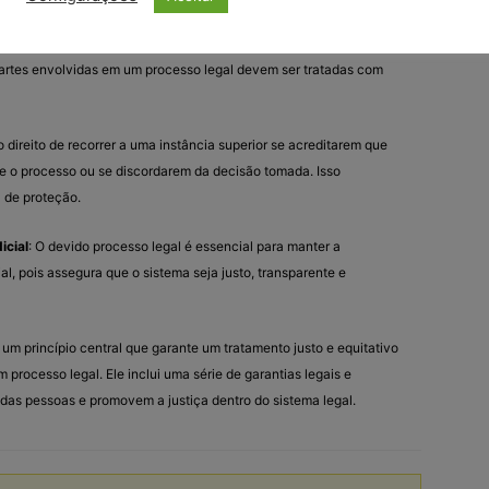
ra
: O devido processo legal proíbe a coerção, tortura e
artes envolvidas em um processo legal devem ser tratadas com
o direito de recorrer a uma instância superior se acreditarem que
te o processo ou se discordarem da decisão tomada. Isso
 de proteção.
icial
: O devido processo legal é essencial para manter a
al, pois assegura que o sistema seja justo, transparente e
um princípio central que garante um tratamento justo e equitativo
 processo legal. Ele inclui uma série de garantias legais e
 das pessoas e promovem a justiça dentro do sistema legal.