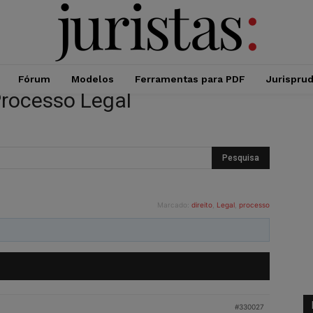
Fórum
Modelos
Ferramentas para PDF
Jurispru
Processo Legal
Marcado:
direito
,
Legal
,
processo
#330027