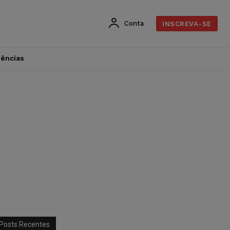
Conta
INSCREVA-SE
dências
Posts Recentes