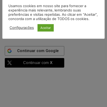
Confirme que você é uma pessoa
Usamos cookies em nosso site para fornecer a
experiência mais relevante, lembrando suas
7 + 2 =
preferências e visitas repetidas. Ao clicar em “Aceitar”,
concorda com a utilização de TODOS os cookies.
Configurações
Aceitar
Entrar
Continuar com
Google
Continuar com
X