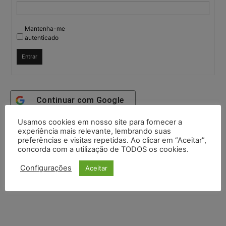
Mantenha-me
autenticado
Entrar
Continuar com
Google
Usamos cookies em nosso site para fornecer a
Continuar com
X
experiência mais relevante, lembrando suas
preferências e visitas repetidas. Ao clicar em “Aceitar”,
concorda com a utilização de TODOS os cookies.
Configurações
Aceitar