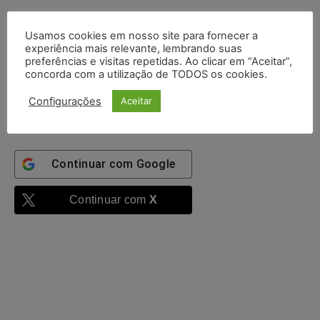
Senha:
Usamos cookies em nosso site para fornecer a
experiência mais relevante, lembrando suas
preferências e visitas repetidas. Ao clicar em “Aceitar”,
Mantenha-me
concorda com a utilização de TODOS os cookies.
autenticado
Configurações
Aceitar
Entrar
Continuar com
Google
Continuar com
X