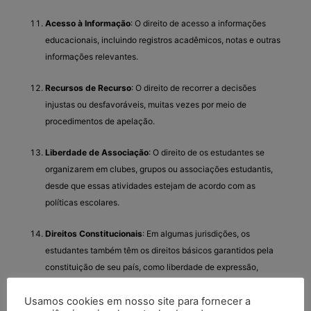
Acesso à Informação
: O direito de acesso a informações
educacionais, incluindo registros acadêmicos, notas e outras
informações relevantes.
Recursos de Recurso
: O direito de recorrer a decisões
injustas ou desfavoráveis, muitas vezes por meio de
procedimentos de apelação.
Liberdade de Associação
: O direito de os estudantes se
organizarem em clubes, grupos ou associações estudantis,
desde que essas atividades estejam de acordo com as
políticas escolares.
Direitos Constitucionais
: Em algumas jurisdições, os
estudantes também têm os direitos básicos garantidos pela
constituição de seu país, como liberdade de expressão,
religião e reunião.
Usamos cookies em nosso site para fornecer a