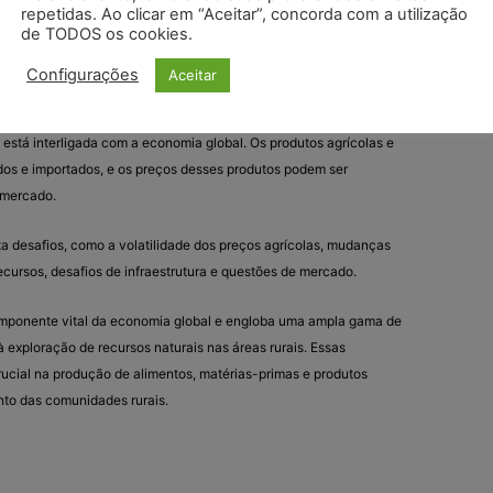
repetidas. Ao clicar em “Aceitar”, concorda com a utilização
de TODOS os cookies.
ade é uma consideração cada vez mais importante na economia
icas agrícolas sustentáveis, a gestão responsável de recursos
Configurações
Aceitar
biental.
está interligada com a economia global. Os produtos agrícolas e
dos e importados, e os preços desses produtos podem ser
 mercado.
a desafios, como a volatilidade dos preços agrícolas, mudanças
ecursos, desafios de infraestrutura e questões de mercado.
mponente vital da economia global e engloba uma ampla gama de
 exploração de recursos naturais nas áreas rurais. Essas
cial na produção de alimentos, matérias-primas e produtos
to das comunidades rurais.