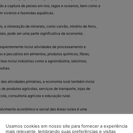
o a captura de peixes em rios, lagos e oceanos, bem como a
em viveiros e fazendas aquáticas.
s, a mineração de minerais, como carvão, minério de ferro,
iais, pode ser uma parte significativa da economia.
requentemente inclui atividades de processamento e
s e pecuários em alimentos, produtos químicos, fibras,
sso inclui indústrias como a agroindústria, laticínios,
utras.
das atividades primárias, a economia rural também inclui
de produtos agrícolas, serviços de transporte, lojas de
cola, consultoria agrícola e educação rural.
lvimento econômico e social das áreas rurais é uma
s e organizações frequentemente buscam promover o
olíticas de subsídios agrícolas, programas de infraestrutura
Usamos cookies em nosso site para fornecer a experiência
aúde.
mais relevante, lembrando suas preferências e visitas