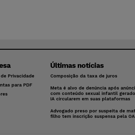
esa
Últimas notícias
 de Privacidade
Composição da taxa de juros
ntas para PDF
Meta é alvo de denúncia após anúnc
com conteúdo sexual infantil gerad
res
IA circularem em suas plataformas
o
Advogado preso por suspeita de mat
filho tem inscrição suspensa pela O