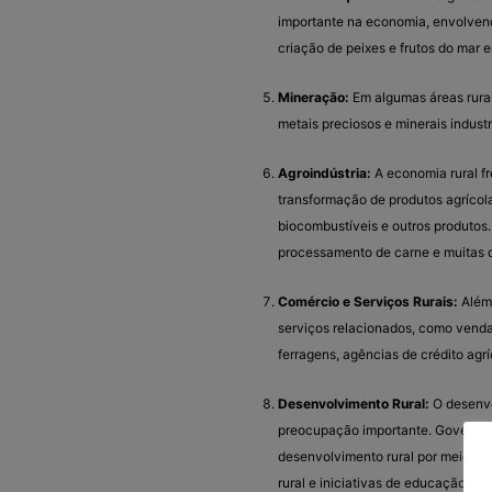
importante na economia, envolvend
criação de peixes e frutos do mar 
Mineração:
Em algumas áreas rurai
metais preciosos e minerais industr
Agroindústria:
A economia rural f
transformação de produtos agrícola
biocombustíveis e outros produtos. I
processamento de carne e muitas o
Comércio e Serviços Rurais:
Além 
serviços relacionados, como venda 
ferragens, agências de crédito agrí
Desenvolvimento Rural:
O desenvo
preocupação importante. Governo
desenvolvimento rural por meio de p
rural e iniciativas de educação e s