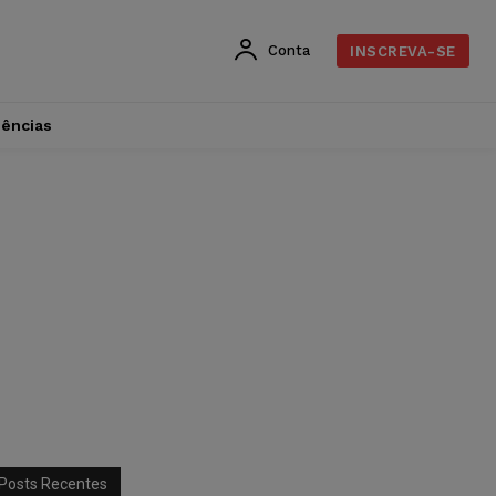
Conta
INSCREVA-SE
dências
Posts Recentes