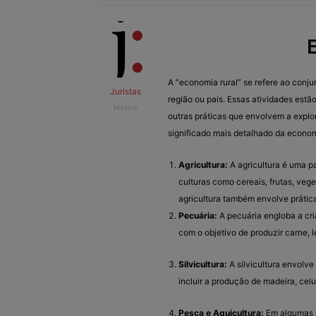
A “economia rural” se refere ao conj
Juristas
região ou país. Essas atividades estão
Mestre
outras práticas que envolvem a explor
significado mais detalhado da economi
Agricultura:
A agricultura é uma pa
culturas como cereais, frutas, vege
agricultura também envolve práticas
Pecuária:
A pecuária engloba a cri
com o objetivo de produzir carne, l
Silvicultura:
A silvicultura envolve 
incluir a produção de madeira, celul
Pesca e Aquicultura:
Em algumas á