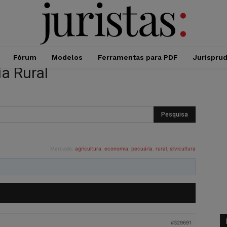
Fórum
Modelos
Ferramentas para PDF
Jurispru
a Rural
Marcado:
agricultura
,
economia
,
pecuária
,
rural
,
silvicultura
#329691