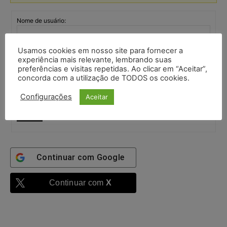
Nome de usuário:
Usamos cookies em nosso site para fornecer a
Senha:
experiência mais relevante, lembrando suas
preferências e visitas repetidas. Ao clicar em “Aceitar”,
concorda com a utilização de TODOS os cookies.
Mantenha-me
autenticado
Configurações
Aceitar
Entrar
Continuar com
Google
Continuar com
X