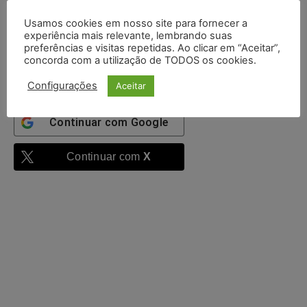
Usamos cookies em nosso site para fornecer a
Mantenha-me
experiência mais relevante, lembrando suas
autenticado
preferências e visitas repetidas. Ao clicar em “Aceitar”,
concorda com a utilização de TODOS os cookies.
Entrar
Configurações
Aceitar
Continuar com
Google
Continuar com
X