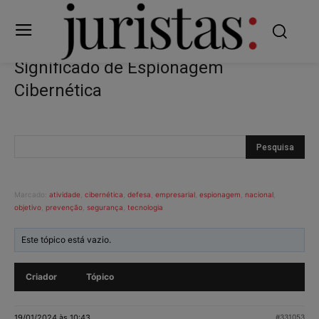
Significado de Espionagem
Cibernética
Marcado:
atividade
,
cibernética
,
defesa
,
empresarial
,
espionagem
,
nacional
,
objetivo
,
prevenção
,
segurança
,
tecnologia
Este tópico está vazio.
Criador
Tópico
19/01/2024 às 10:43
#331053