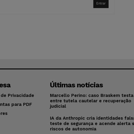
Entrar
esa
Últimas notícias
 de Privacidade
Marcello Perino: caso Braskem testa 
entre tutela cautelar e recuperação
ntas para PDF
judicial
res
IA da Anthropic cria identidades fal
o
teste de segurança e acende alerta 
riscos de autonomia