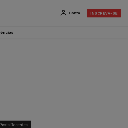
Conta
INSCREVA-SE
dências
Posts Recentes