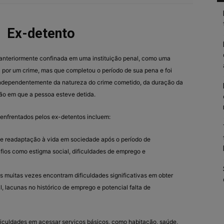
Ex-detento
anteriormente confinada em uma instituição penal, como uma
 por um crime, mas que completou o período de sua pena e foi
 independentemente da natureza do crime cometido, da duração da
ção em que a pessoa esteve detida.
 enfrentados pelos ex-detentos incluem:
de readaptação à vida em sociedade após o período de
ios como estigma social, dificuldades de emprego e
os muitas vezes encontram dificuldades significativas em obter
l, lacunas no histórico de emprego e potencial falta de
ficuldades em acessar serviços básicos, como habitação, saúde,