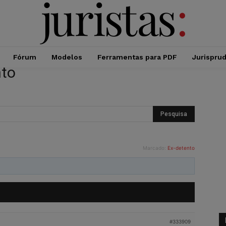
Fórum
Modelos
Ferramentas para PDF
Jurispru
nto
Marcado:
Ex-detento
#333909