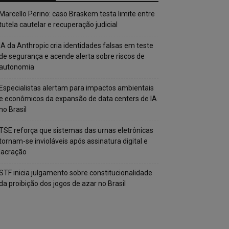
Marcello Perino: caso Braskem testa limite entre
tutela cautelar e recuperação judicial
IA da Anthropic cria identidades falsas em teste
de segurança e acende alerta sobre riscos de
autonomia
Especialistas alertam para impactos ambientais
e econômicos da expansão de data centers de IA
no Brasil
TSE reforça que sistemas das urnas eletrônicas
tornam-se invioláveis após assinatura digital e
lacração
STF inicia julgamento sobre constitucionalidade
da proibição dos jogos de azar no Brasil