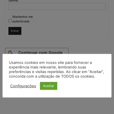
Senha:
Mantenha-me
autenticado
Entrar
Continuar com
Google
Usamos cookies em nosso site para fornecer a
Continuar com
X
experiência mais relevante, lembrando suas
preferências e visitas repetidas. Ao clicar em “Aceitar”,
concorda com a utilização de TODOS os cookies.
Configurações
Aceitar