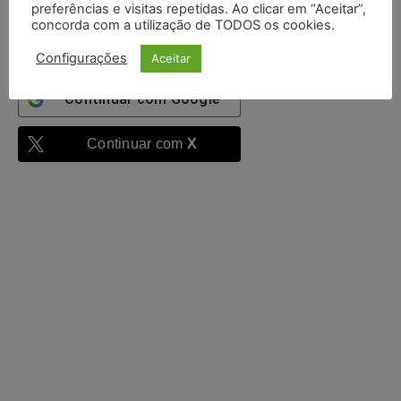
preferências e visitas repetidas. Ao clicar em “Aceitar”,
Entrar
concorda com a utilização de TODOS os cookies.
Configurações
Aceitar
Continuar com
Google
Continuar com
X