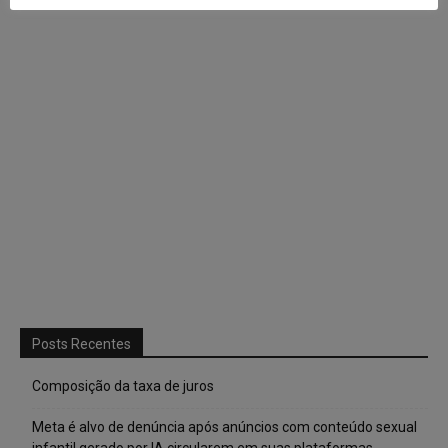
Posts Recentes
Composição da taxa de juros
Meta é alvo de denúncia após anúncios com conteúdo sexual
infantil gerado por IA circularem em suas plataformas