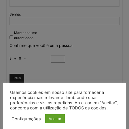
Senha:
Mantenha-me
autenticado
Confirme que você é uma pessoa
8 + 9 =
Entrar
Usamos cookies em nosso site para fornecer a
experiência mais relevante, lembrando suas
Continuar com
Google
preferências e visitas repetidas. Ao clicar em “Aceitar”,
concorda com a utilização de TODOS os cookies.
Continuar com
X
Configurações
Aceitar