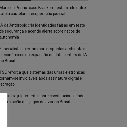
Marcello Perino: caso Braskem testa limite entre
tutela cautelar e recuperação judicial
IA da Anthropic cria identidades falsas em teste
de segurança e acende alerta sobre riscos de
autonomia
Especialistas alertam para impactos ambientais
e econômicos da expansão de data centers de IA
no Brasil
TSE reforça que sistemas das urnas eletrônicas
tornam-se invioláveis após assinatura digital e
lacração
STF inicia julgamento sobre constitucionalidade
da proibição dos jogos de azar no Brasil