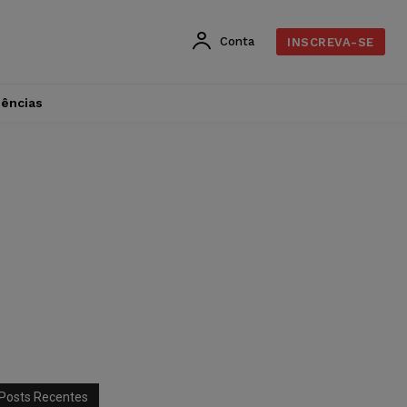
Conta
INSCREVA-SE
dências
Posts Recentes