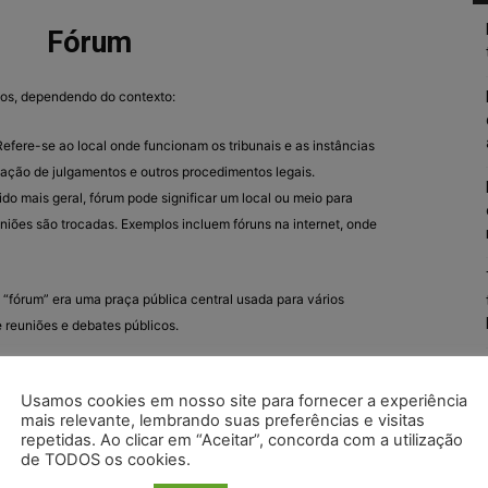
Fórum
ados, dependendo do contexto:
 Refere-se ao local onde funcionam os tribunais e as instâncias
ização de julgamentos e outros procedimentos legais.
ido mais geral, fórum pode significar um local ou meio para
iniões são trocadas. Exemplos incluem fóruns na internet, onde
 “fórum” era uma praça pública central usada para vários
 reuniões e debates públicos.
desses significados é o mais apropriado.
Usamos cookies em nosso site para fornecer a experiência
mais relevante, lembrando suas preferências e visitas
repetidas. Ao clicar em “Aceitar”, concorda com a utilização
de TODOS os cookies.