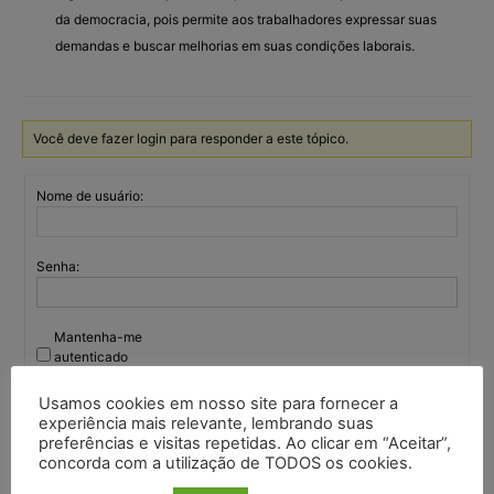
da democracia, pois permite aos trabalhadores expressar suas
demandas e buscar melhorias em suas condições laborais.
Você deve fazer login para responder a este tópico.
Nome de usuário:
Senha:
Mantenha-me
autenticado
Entrar
Usamos cookies em nosso site para fornecer a
experiência mais relevante, lembrando suas
preferências e visitas repetidas. Ao clicar em “Aceitar”,
concorda com a utilização de TODOS os cookies.
Continuar com
Google