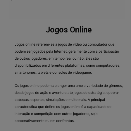
Jogos Online
Jogos online referem-se a jogos de vídeo ou computador que
podem ser jogados pela Internet, geralmente com a participação
de outros jogadores, em tempo real ou não. Eles são
disponibilizados em diferentes plataformas, como computadores,
smartphones, tablets e consoles de videogame.
Os jogos online podem abranger uma ampla variedade de gêneros,
desde jogos de ação e aventura até jogos de estratégia, quebra-
cabeças, esportes, simulações e muito mais. A principal
característica que define os jogos online é a capacidade de
interação e competição com outros jogadores, seja
cooperativamente ou em confrontos.