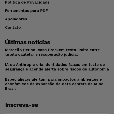
Política de Privacidade
Ferramentas para PDF
Apoiadores
Contato
Últimas notícias
Marcello Perino: caso Braskem testa limite entre
tutela cautelar e recuperação judicial
IA da Anthropic cria identidades falsas em teste de
segurança e acende alerta sobre riscos de autonomia
Especialistas alertam para impactos ambientais e
econômicos da expansão de data centers de IA no
Brasil
Inscreva-se