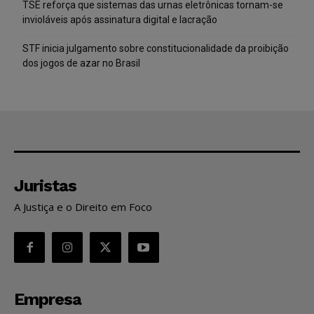
TSE reforça que sistemas das urnas eletrônicas tornam-se
invioláveis após assinatura digital e lacração
STF inicia julgamento sobre constitucionalidade da proibição
dos jogos de azar no Brasil
Juristas
A Justiça e o Direito em Foco
Empresa