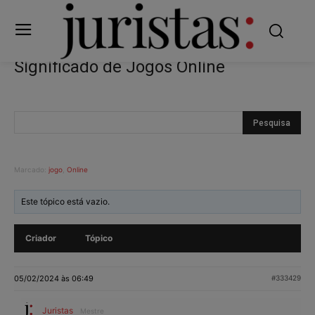
Significado de Jogos Online
Marcado:
jogo
,
Online
Este tópico está vazio.
Criador
Tópico
05/02/2024 às 06:49
#333429
Juristas
Mestre