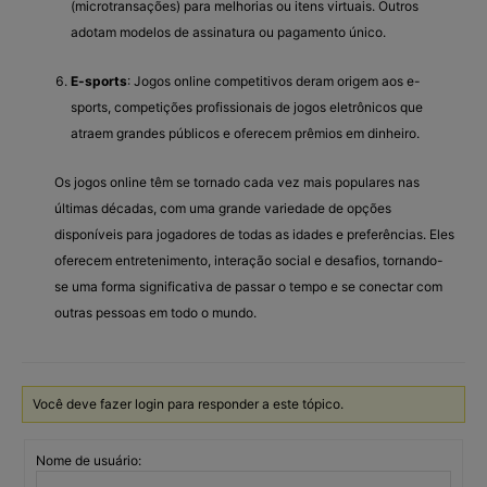
(microtransações) para melhorias ou itens virtuais. Outros
adotam modelos de assinatura ou pagamento único.
E-sports
: Jogos online competitivos deram origem aos e-
sports, competições profissionais de jogos eletrônicos que
atraem grandes públicos e oferecem prêmios em dinheiro.
Os jogos online têm se tornado cada vez mais populares nas
últimas décadas, com uma grande variedade de opções
disponíveis para jogadores de todas as idades e preferências. Eles
oferecem entretenimento, interação social e desafios, tornando-
se uma forma significativa de passar o tempo e se conectar com
outras pessoas em todo o mundo.
Você deve fazer login para responder a este tópico.
Nome de usuário: