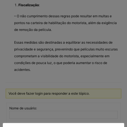
Fiscalização
:
– O não cumprimento dessas regras pode resultar em multas e
pontos na carteira de habilitação do motorista, além da exigência
de remoção da película.
Essas medidas são destinadas a equilibrar as necessidades de
privacidade e segurança, prevenindo que películas muito escuras
comprometam a visibilidade do motorista, especialmente em
condições de pouca luz, o que poderia aumentar o risco de
acidentes.
Você deve fazer login para responder a este tópico.
Nome de usuário:
Senha: