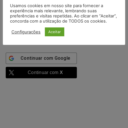
Usamos cookies em nosso site para fornecer a
experiência mais relevante, lembrando suas
preferências e visitas repetidas. Ao clicar em “Aceitar”,
Mantenha-me
concorda com a utilização de TODOS os cookies.
autenticado
Configurações
Aceitar
Entrar
Continuar com
Google
Continuar com
X