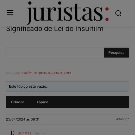
Significado de Lei do Insulfilm
Marcado:
Insulfilm
,
lei
,
película
,
veículo
,
vidro
Este tópico está vazio.
Criador
Tópico
25/04/2024 às 08:31
#344607
Juristas
Mestre