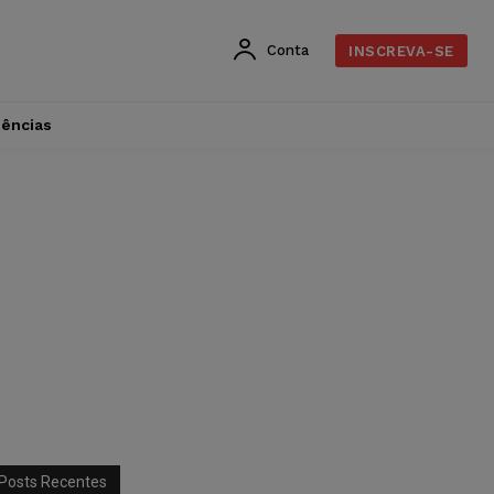
Conta
INSCREVA-SE
dências
Posts Recentes