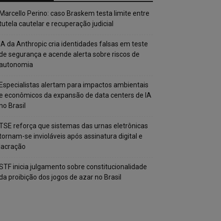
Marcello Perino: caso Braskem testa limite entre
tutela cautelar e recuperação judicial
IA da Anthropic cria identidades falsas em teste
de segurança e acende alerta sobre riscos de
autonomia
Especialistas alertam para impactos ambientais
e econômicos da expansão de data centers de IA
no Brasil
TSE reforça que sistemas das urnas eletrônicas
tornam-se invioláveis após assinatura digital e
lacração
STF inicia julgamento sobre constitucionalidade
da proibição dos jogos de azar no Brasil