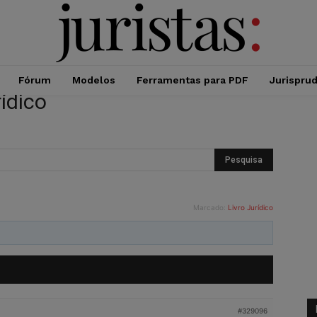
Fórum
Modelos
Ferramentas para PDF
Jurispru
rídico
Marcado:
Livro Jurídico
#329096