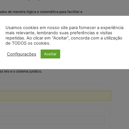
ados de maneira lógica e sistemática para facilitar a
Usamos cookies em nosso site para fornecer a experiência
os são atualizados regularmente para refletir as mudanças nas leis
mais relevante, lembrando suas preferências e visitas
repetidas. Ao clicar em “Aceitar”, concorda com a utilização
de TODOS os cookies.
o e detalhado a mais acessível, dependendo do público-alvo.
Configurações
Aceitar
sáveis para estudantes de direito, profissionais da área e qualquer
leis e o sistema jurídico.