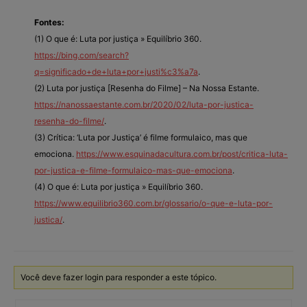
Fontes:
(1) O que é: Luta por justiça » Equilíbrio 360.
https://bing.com/search?
q=significado+de+luta+por+justi%c3%a7a
.
(2) Luta por justiça [Resenha do Filme] – Na Nossa Estante.
https://nanossaestante.com.br/2020/02/luta-por-justica-
resenha-do-filme/
.
(3) Crítica: ‘Luta por Justiça’ é filme formulaico, mas que
emociona.
https://www.esquinadacultura.com.br/post/critica-luta-
por-justica-e-filme-formulaico-mas-que-emociona
.
(4) O que é: Luta por justiça » Equilíbrio 360.
https://www.equilibrio360.com.br/glossario/o-que-e-luta-por-
justica/
.
Você deve fazer login para responder a este tópico.