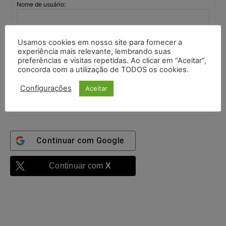
Nome de usuário:
Senha:
Usamos cookies em nosso site para fornecer a
experiência mais relevante, lembrando suas
preferências e visitas repetidas. Ao clicar em “Aceitar”,
concorda com a utilização de TODOS os cookies.
Mantenha-me
autenticado
Configurações
Aceitar
Entrar
Continuar com
Google
Continuar com
X