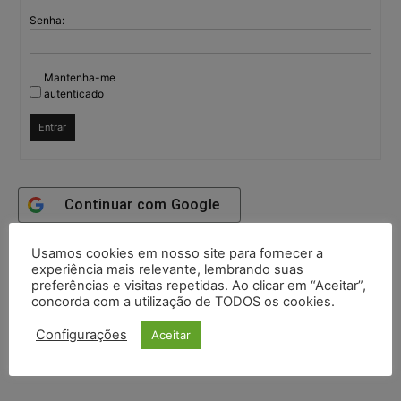
Senha:
Mantenha-me
autenticado
Entrar
Continuar com
Google
Continuar com
X
Usamos cookies em nosso site para fornecer a
experiência mais relevante, lembrando suas
preferências e visitas repetidas. Ao clicar em “Aceitar”,
concorda com a utilização de TODOS os cookies.
Configurações
Aceitar