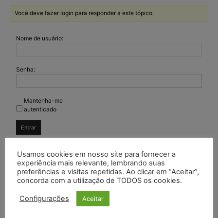
Você deve fazer login para responder a este tópico.
Nome de usuário:
Senha:
Mantenha-me
autenticado
Entrar
Usamos cookies em nosso site para fornecer a
experiência mais relevante, lembrando suas
Continuar com
Google
preferências e visitas repetidas. Ao clicar em “Aceitar”,
concorda com a utilização de TODOS os cookies.
Continuar com
X
Configurações
Aceitar