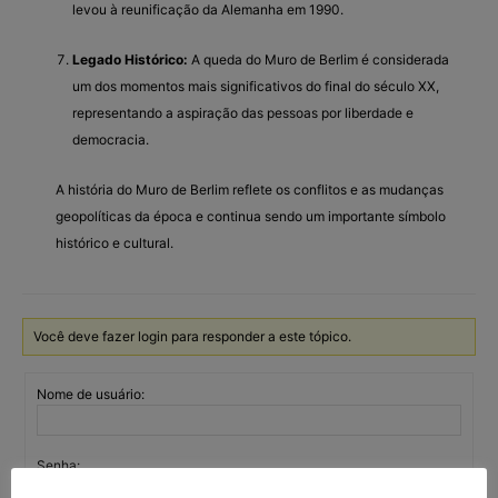
levou à reunificação da Alemanha em 1990.
Legado Histórico:
A queda do Muro de Berlim é considerada
um dos momentos mais significativos do final do século XX,
representando a aspiração das pessoas por liberdade e
democracia.
A história do Muro de Berlim reflete os conflitos e as mudanças
geopolíticas da época e continua sendo um importante símbolo
histórico e cultural.
Você deve fazer login para responder a este tópico.
Nome de usuário:
Senha: