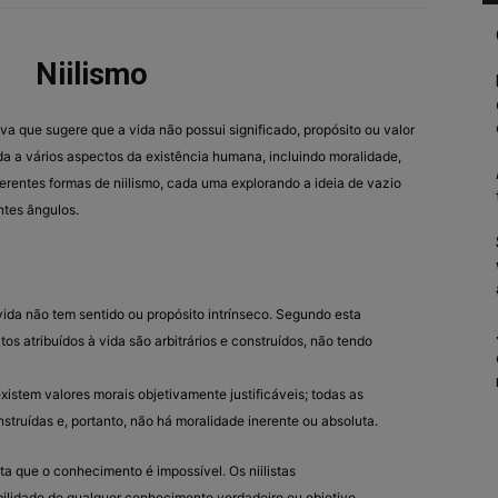
Niilismo
iva que sugere que a vida não possui significado, propósito ou valor
ada a vários aspectos da existência humana, incluindo moralidade,
 diferentes formas de niilismo, cada uma explorando a ideia de vazio
ntes ângulos.
 vida não tem sentido ou propósito intrínseco. Segundo esta
tos atribuídos à vida são arbitrários e construídos, não tendo
xistem valores morais objetivamente justificáveis; todas as
truídas e, portanto, não há moralidade inerente ou absoluta.
ta que o conhecimento é impossível. Os niilistas
ilidade de qualquer conhecimento verdadeiro ou objetivo.