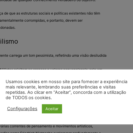
ça de que as estruturas sociais e políticas existentes não têm
ndamentalmente corrompidas, e portanto, devem ser
ndonadas.
iilismo
mente carrega um tom pessimista, refletindo uma visão desiludida
 Niilistas rejeitam as crenças e valores convencionais, seja em
s ou políticos.
Usamos cookies em nosso site para fornecer a experiência
lguns, o niilismo pode ser libertador, pois ao descartar crenças de
mais relevante, lembrando suas preferências e visitas
 eles sentem uma liberdade para criar seus próprios significados
repetidas. Ao clicar em “Aceitar”, concorda com a utilização
de TODOS os cookies.
Configurações
Aceitar
u várias correntes de pensamento e movimentos artísticos,