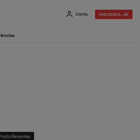
Conta
INSCREVA-SE
dências
Posts Recentes