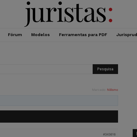
Fórum
Modelos
Ferramentas para PDF
Jurispru
Marcado:
Niilismo
#343616