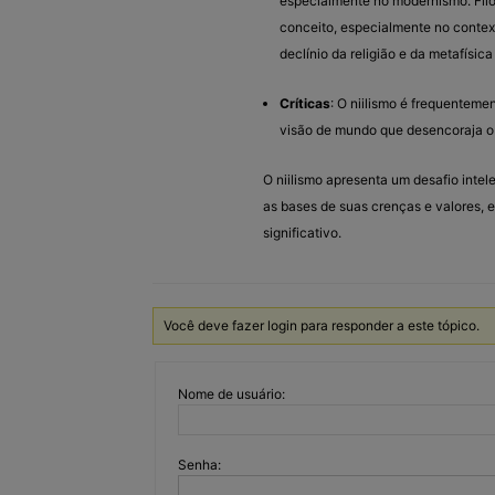
especialmente no modernismo. Fil
conceito, especialmente no context
declínio da religião e da metafísic
Críticas
: O niilismo é frequenteme
visão de mundo que desencoraja o 
O niilismo apresenta um desafio intele
as bases de suas crenças e valores, e
significativo.
Você deve fazer login para responder a este tópico.
Nome de usuário:
Senha: