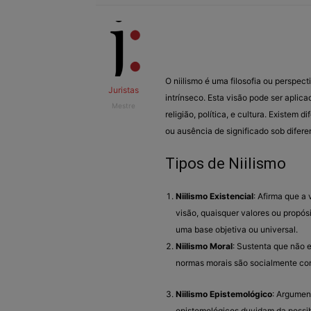
O niilismo é uma filosofia ou perspect
Juristas
intrínseco. Esta visão pode ser aplic
Mestre
religião, política, e cultura. Existem
ou ausência de significado sob difere
Tipos de Niilismo
Niilismo Existencial
: Afirma que a
visão, quaisquer valores ou propósi
uma base objetiva ou universal.
Niilismo Moral
: Sustenta que não e
normas morais são socialmente cons
Niilismo Epistemológico
: Argumen
epistemológicos duvidam da possib