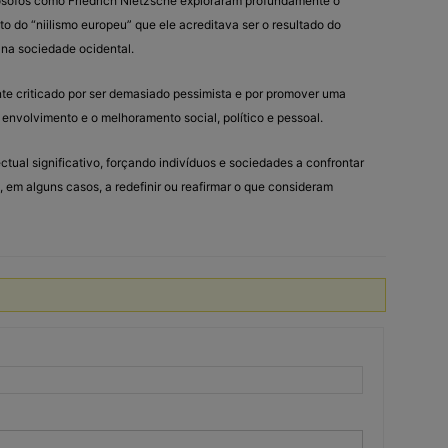
ósofos como Friedrich Nietzsche exploraram profundamente o
o do “niilismo europeu” que ele acreditava ser o resultado do
a na sociedade ocidental.
nte criticado por ser demasiado pessimista e por promover uma
envolvimento e o melhoramento social, político e pessoal.
ctual significativo, forçando indivíduos e sociedades a confrontar
, em alguns casos, a redefinir ou reafirmar o que consideram