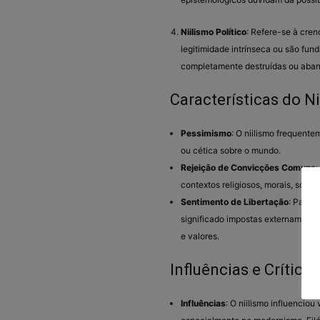
Niilismo Político
: Refere-se à cren
legitimidade intrínseca ou são fu
completamente destruídas ou aba
Características do N
Pessimismo
: O niilismo frequente
ou cética sobre o mundo.
Rejeição de Convicções Comuns
:
contextos religiosos, morais, sociai
Sentimento de Libertação
: Para a
significado impostas externamente,
e valores.
Influências e Críticas
Influências
: O niilismo influencio