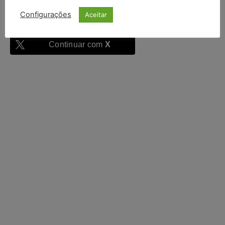
Configurações
Aceitar
Continuar com
Google
Continuar com
X