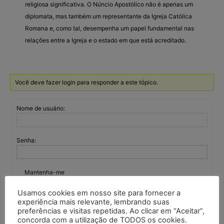
religiosa significativa. O Núncio Apostólico não é apenas um
diplomata, mas também um representante da Igreja Católica
Romana e, como tal, desempenha um papel fundamental nas
relações entre a Igreja e o estado em que está acreditado.
Você deve fazer login para responder a este tópico.
Nome de usuário:
Senha:
Mantenha-me
autenticado
Usamos cookies em nosso site para fornecer a
Entrar
experiência mais relevante, lembrando suas
preferências e visitas repetidas. Ao clicar em “Aceitar”,
concorda com a utilização de TODOS os cookies.