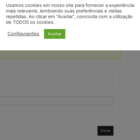
Usamos cookies em nosso site para fornecer a experiência
mais relevante, lembrando suas preferências e visitas
repetidas. Ao clicar em “Aceitar”, concorda com a utilização
rá do contexto em que a sigla está sendo usada. Certifique-se de
de TODOS os cookies.
 entender o significado correto.
Configurações
Aceitar
Entrar