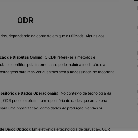
ODR
cados, dependendo do contexto em que é utilizada. Alguns dos
ção de Disputas Online):
O ODR refere-se a métodos e
tas e conflitos pela internet. Isso pode incluir a mediação e a
bordagens para resolver questões sem a necessidade de recorrer a
ositório de Dados Operacionais):
No contexto de tecnologia da
, ODR pode se referir a um repositório de dados que armazena
 para uma organização, como dados de produção, vendas ou
de Disco Óptico):
Em eletrônica e tecnologia de gravação, ODR
stemas usados para gravar informações em mídia óptica, como CDs ou