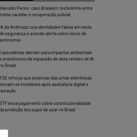
Marcello Perino: caso Braskem testa limite entre
tutela cautelar e recuperação judicial
IA da Anthropic cria identidades falsas em teste
de segurança e acende alerta sobre riscos de
autonomia
Especialistas alertam para impactos ambientais
e econômicos da expansão de data centers de IA
no Brasil
TSE reforça que sistemas das urnas eletrônicas
tornam-se invioláveis após assinatura digital e
lacração
STF inicia julgamento sobre constitucionalidade
da proibição dos jogos de azar no Brasil