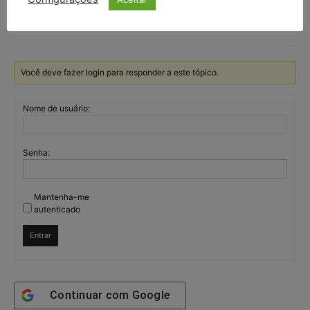
política e na sociedade.
Você deve fazer login para responder a este tópico.
Nome de usuário:
Senha:
Mantenha-me
autenticado
Entrar
Continuar com
Google