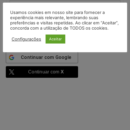
Usamos cookies em nosso site para fornecer a
Mantenha-me
experiência mais relevante, lembrando suas
autenticado
preferências e visitas repetidas. Ao clicar em “Aceitar”,
concorda com a utilização de TODOS os cookies.
Entrar
Configurações
Aceitar
Continuar com
Google
Continuar com
X