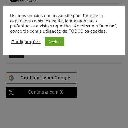
Nome de usuário:
Usamos cookies em nosso site para fornecer a
Senha:
experiência mais relevante, lembrando suas
preferências e visitas repetidas. Ao clicar em “Aceitar”,
concorda com a utilização de TODOS os cookies.
Mantenha-me
Configurações
Aceitar
autenticado
Entrar
Continuar com
Google
Continuar com
X