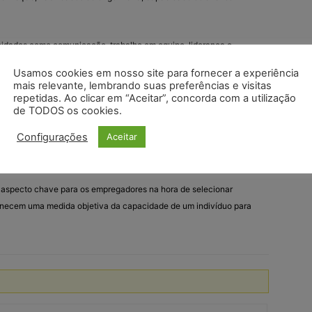
dades como comunicação, trabalho em equipe, liderança e
senciais para a maioria dos ambientes de trabalho.
Usamos cookies em nosso site para fornecer a experiência
mais relevante, lembrando suas preferências e visitas
ficados obtidos através de cursos de formação profissional ou
repetidas. Ao clicar em “Aceitar”, concorda com a utilização
ias em áreas específicas.
de TODOS os cookies.
Configurações
Aceitar
ção continuada e atualização constante das habilidades e
levante em campos de trabalho que estão sempre evoluindo.
m aspecto chave para os empregadores na hora de selecionar
rnecem uma medida objetiva da capacidade de um indivíduo para