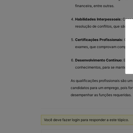
financeira, entre outras.
Habilidades Interpessoais:
Capaci
resolução de conflitos, que são es
Certificações Profissionais:
Certi
exames, que comprovam competênc
Desenvolvimento Contínuo:
Educa
conhecimentos, para se manter re
As qualificações profissionais são u
candidatos para um emprego, pois fo
desempenhar as funções requeridas.
Você deve fazer login para responder a este tópico.