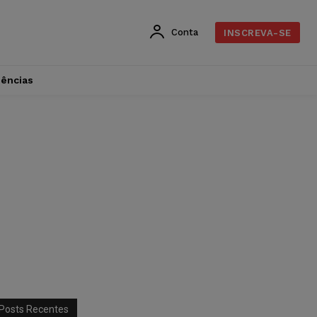
Conta
INSCREVA-SE
dências
Posts Recentes