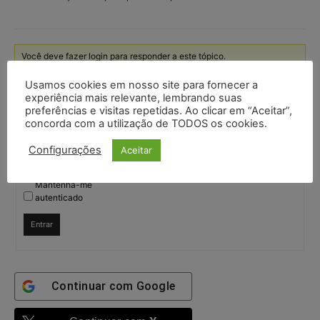
Você deve fazer login para responder a este tópico.
Usamos cookies em nosso site para fornecer a
Nome de usuário:
experiência mais relevante, lembrando suas
preferências e visitas repetidas. Ao clicar em “Aceitar”,
concorda com a utilização de TODOS os cookies.
Senha:
Configurações
Aceitar
Mantenha-me
autenticado
Entrar
Continuar com
Google