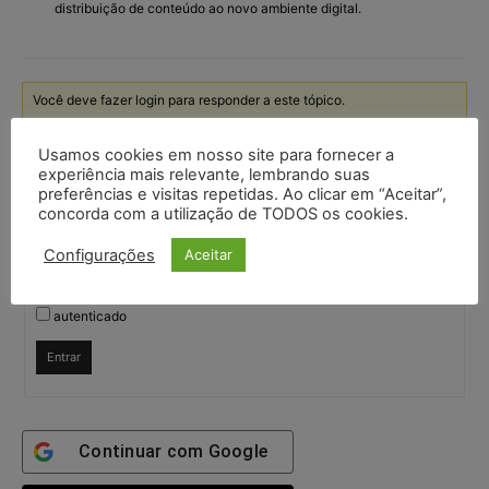
distribuição de conteúdo ao novo ambiente digital.
Você deve fazer login para responder a este tópico.
Usamos cookies em nosso site para fornecer a
Nome de usuário:
experiência mais relevante, lembrando suas
preferências e visitas repetidas. Ao clicar em “Aceitar”,
concorda com a utilização de TODOS os cookies.
Senha:
Configurações
Aceitar
Mantenha-me
autenticado
Entrar
Continuar com
Google