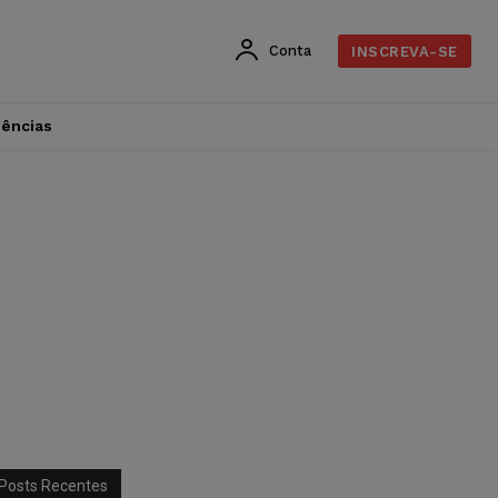
Conta
INSCREVA-SE
dências
Posts Recentes