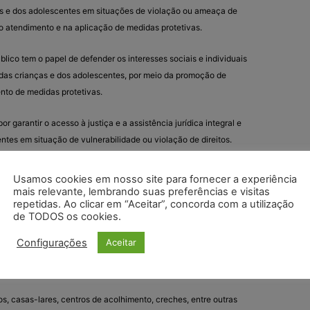
ças e dos adolescentes em situações de violação ou ameaça de
o atendimento e na aplicação de medidas protetivas.
blico tem o papel de defender os interesses sociais e individuais
os das crianças e dos adolescentes, por meio da promoção de
nto de medidas protetivas.
r garantir o acesso à justiça e a assistência jurídica integral e
entes em situação de vulnerabilidade ou violação de direitos.
lgar os casos relacionados aos direitos da infância e da
Usamos cookies em nosso site para fornecer a experiência
as de proteção, aplicando medidas socioeducativas e
mais relevante, lembrando suas preferências e visitas
repetidas. Ao clicar em “Aceitar”, concorda com a utilização
lação vigente.
de TODOS os cookies.
ponsáveis por desenvolver políticas e programas de assistência
Configurações
Aceitar
 os adolescentes em situação de vulnerabilidade social,
sários para seu desenvolvimento integral.
s, casas-lares, centros de acolhimento, creches, entre outras