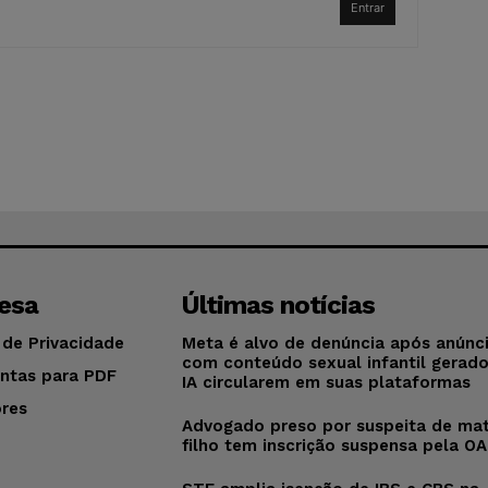
Entrar
esa
Últimas notícias
 de Privacidade
Meta é alvo de denúncia após anúnc
com conteúdo sexual infantil gerad
ntas para PDF
IA circularem em suas plataformas
res
Advogado preso por suspeita de mat
o
filho tem inscrição suspensa pela O