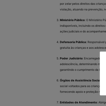
por zelar pelos direitos das crian
violação, atuando na prevenção, n
Ministério Público:
O Ministério Pú
indisponíveis, incluindo os direit
ações judiciais e do acompanhame
Defensoria Pública:
Responsável po
gratuita às crianças e aos adolesc
Poder Judiciário:
Encarregado de ju
adolescência, determinando medid
garantindo o cumprimento da legis
Órgãos de Assistência Social:
Res
social voltados para as crianças e
fornecendo apoio e proteção neces
Entidades de Atendimento:
Abrigo