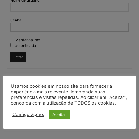
Nome de usuário:
Senha:
Mantenha-me
autenticado
Entrar
Continuar com
Google
Usamos cookies em nosso site para fornecer a
experiência mais relevante, lembrando suas
preferências e visitas repetidas. Ao clicar em “Aceitar”,
Continuar com
X
concorda com a utilização de TODOS os cookies.
Configurações
Aceitar