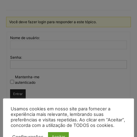
Você deve fazer login para responder a este tópico.
Nome de usuário:
Senha:
Mantenha-me
autenticado
Entrar
Usamos cookies em nosso site para fornecer a
experiência mais relevante, lembrando suas
preferências e visitas repetidas. Ao clicar em “Aceitar”,
Continuar com
Google
concorda com a utilização de TODOS os cookies.
Continuar com
X
Configurações
Aceitar