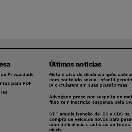
esa
Últimas notícias
 de Privacidade
Meta é alvo de denúncia após anúnc
com conteúdo sexual infantil gerad
ntas para PDF
IA circularem em suas plataformas
res
Advogado preso por suspeita de mat
o
filho tem inscrição suspensa pela O
STF amplia isenção de IBS e CBS na
compra de veículos novos para pess
com deficiência e autistas de todos
níveis