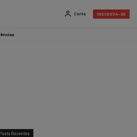
Conta
INSCREVA-SE
dências
Posts Recentes