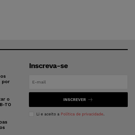
Inscreva-se
ios
o por
ar o
INSCREVER
AB-TO
Li e aceito a
Política de privacidade
.
oas
 os