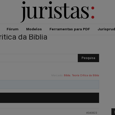
Fórum
Modelos
Ferramentas para PDF
Jurispru
ítica da Bíblia
Marcado:
Bíblia
,
Teoria Crítica da Bíblia
#340823