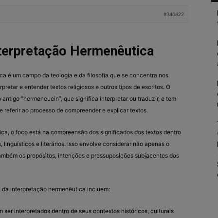
#340822
nterpretação Hermenêutica
ca é um campo da teologia e da filosofia que se concentra nos
pretar e entender textos religiosos e outros tipos de escritos. O
antigo “hermeneuein”, que significa interpretar ou traduzir, e tem
se referir ao processo de compreender e explicar textos.
ica, o foco está na compreensão dos significados dos textos dentro
, linguísticos e literários. Isso envolve considerar não apenas o
 também os propósitos, intenções e pressuposições subjacentes dos
a da interpretação hermenêutica incluem:
m ser interpretados dentro de seus contextos históricos, culturais