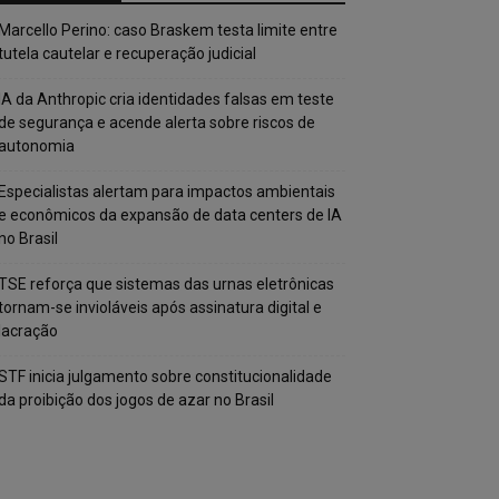
Marcello Perino: caso Braskem testa limite entre
tutela cautelar e recuperação judicial
IA da Anthropic cria identidades falsas em teste
de segurança e acende alerta sobre riscos de
autonomia
Especialistas alertam para impactos ambientais
e econômicos da expansão de data centers de IA
no Brasil
TSE reforça que sistemas das urnas eletrônicas
tornam-se invioláveis após assinatura digital e
lacração
STF inicia julgamento sobre constitucionalidade
da proibição dos jogos de azar no Brasil