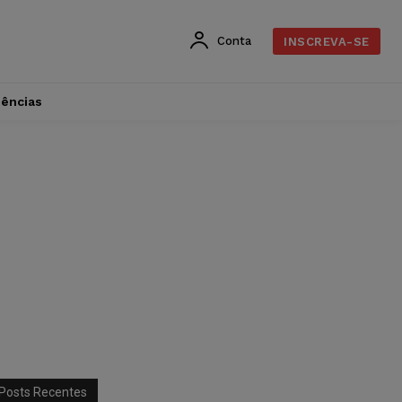
Conta
INSCREVA-SE
dências
Posts Recentes