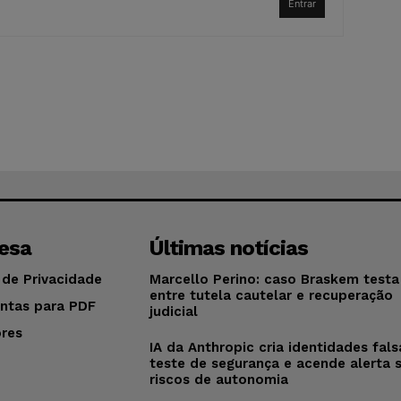
Entrar
esa
Últimas notícias
 de Privacidade
Marcello Perino: caso Braskem testa 
entre tutela cautelar e recuperação
ntas para PDF
judicial
res
IA da Anthropic cria identidades fal
o
teste de segurança e acende alerta 
riscos de autonomia