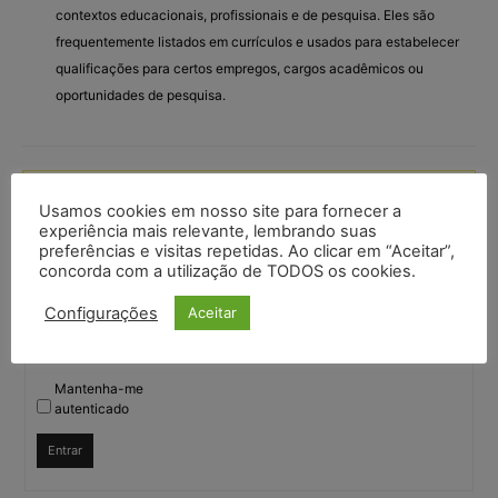
contextos educacionais, profissionais e de pesquisa. Eles são
frequentemente listados em currículos e usados para estabelecer
qualificações para certos empregos, cargos acadêmicos ou
oportunidades de pesquisa.
Você deve fazer login para responder a este tópico.
Usamos cookies em nosso site para fornecer a
experiência mais relevante, lembrando suas
Nome de usuário:
preferências e visitas repetidas. Ao clicar em “Aceitar”,
concorda com a utilização de TODOS os cookies.
Configurações
Aceitar
Senha:
Mantenha-me
autenticado
Entrar