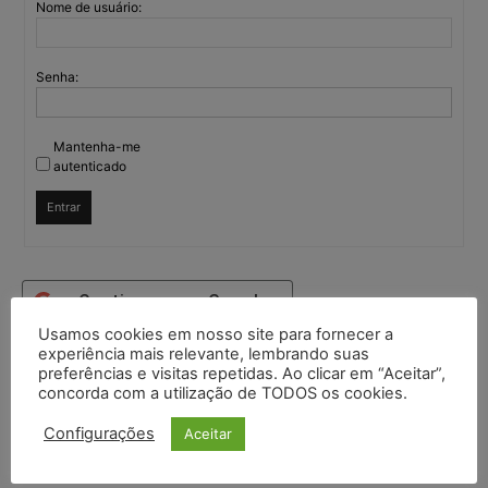
Nome de usuário:
Senha:
Mantenha-me
autenticado
Entrar
Continuar com
Google
Usamos cookies em nosso site para fornecer a
experiência mais relevante, lembrando suas
Continuar com
X
preferências e visitas repetidas. Ao clicar em “Aceitar”,
concorda com a utilização de TODOS os cookies.
Configurações
Aceitar