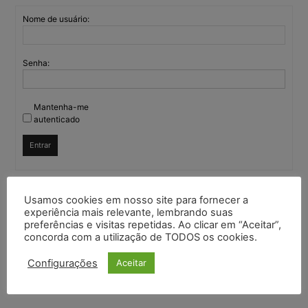
Nome de usuário:
Senha:
Mantenha-me
autenticado
Entrar
Usamos cookies em nosso site para fornecer a
Continuar com
Google
experiência mais relevante, lembrando suas
preferências e visitas repetidas. Ao clicar em “Aceitar”,
concorda com a utilização de TODOS os cookies.
Continuar com
X
Configurações
Aceitar