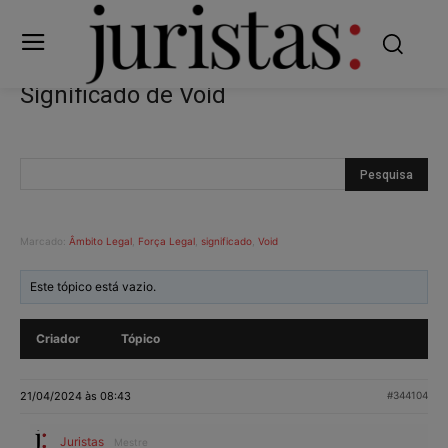
Significado de Void
Marcado:
Âmbito Legal
,
Força Legal
,
significado
,
Void
Este tópico está vazio.
Criador
Tópico
21/04/2024 às 08:43
#344104
Juristas
Mestre