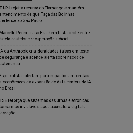
TJ-RJ rejeita recurso do Flamengo e mantém
entendimento de que Taça das Bolinhas
pertence ao São Paulo
Marcello Perino: caso Braskem testa limite entre
tutela cautelar e recuperação judicial
IA da Anthropic cria identidades falsas em teste
de segurança e acende alerta sobre riscos de
autonomia
Especialistas alertam para impactos ambientais
e econômicos da expansão de data centers de IA
no Brasil
TSE reforça que sistemas das urnas eletrônicas
tornam-se invioláveis após assinatura digital e
lacração