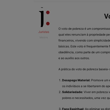
V
O voto de pobreza é um compromisso 
Juristas
qual eles renunciam à propriedade pe
Mestre
financeiros, vivendo com simplicida
básicas. Este voto é frequentemente 
obediência, como parte de um comprom
e ao auxílio aos outros.
A prática do voto de pobreza baseia-
Desapego Material:
Promove um est
os indivíduos a se libertarem do a
Solidariedade:
Viver em pobreza v
pobres e necessitados, uma vez que
Foco Espiritual:
Ao eliminar as di