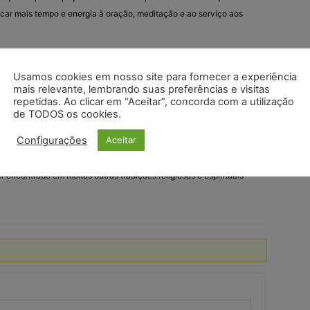
icar mais tempo e energia à oração, meditação e ao serviço aos
igiosas, o voto de pobreza também implica uma vida
Usamos cookies em nosso site para fornecer a experiência
 compartilhados e as necessidades dos membros são atendidas
mais relevante, lembrando suas preferências e visitas
repetidas. Ao clicar em “Aceitar”, concorda com a utilização
de TODOS os cookies.
sociado ao Cristianismo, particularmente dentro do Catolicismo
Configurações
Aceitar
as e mendicantes, como os Franciscanos, Dominicanos, e
 central de seu modo de vida religioso. No entanto, o conceito de
 encontrado em muitas outras tradições religiosas e espirituais