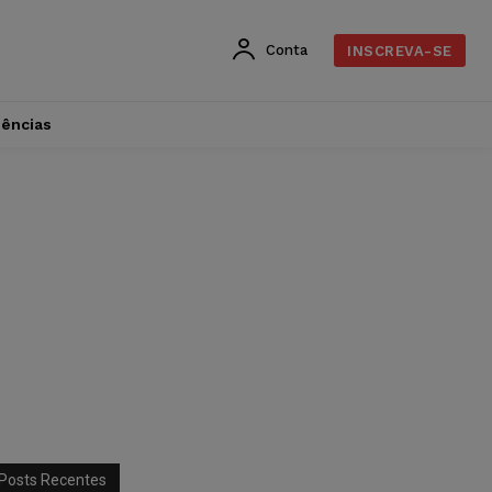
Conta
INSCREVA-SE
dências
Posts Recentes