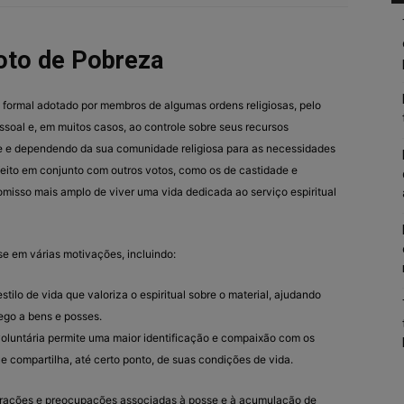
oto de Pobreza
formal adotado por membros de algumas ordens religiosas, pelo
ssoal e, em muitos casos, ao controle sobre seus recursos
de e dependendo da sua comunidade religiosa para as necessidades
feito em conjunto com outros votos, como os de castidade e
isso mais amplo de viver uma vida dedicada ao serviço espiritual
se em várias motivações, incluindo:
ilo de vida que valoriza o espiritual sobre o material, ajudando
pego a bens e posses.
oluntária permite uma maior identificação e compaixão com os
 compartilha, até certo ponto, de suas condições de vida.
strações e preocupações associadas à posse e à acumulação de