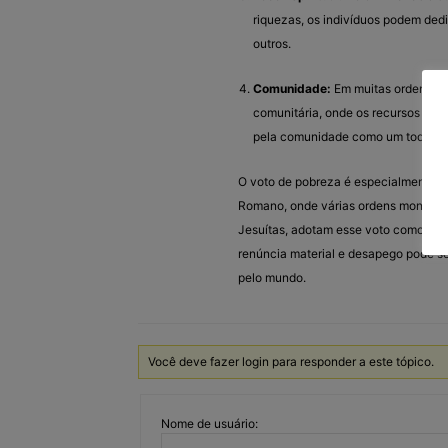
riquezas, os indivíduos podem ded
outros.
Comunidade:
Em muitas ordens rel
comunitária, onde os recursos são
pela comunidade como um todo.
O voto de pobreza é especialmente as
Romano, onde várias ordens monástic
Jesuítas, adotam esse voto como parte
renúncia material e desapego pode ser
pelo mundo.
Você deve fazer login para responder a este tópico.
Nome de usuário: