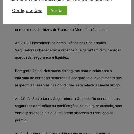
cobrança dos prêmios dos contratos de seguro.
Configurações
Aceitar
Art 28. A partir da vigência dêste Decreto-Lei, a aplicação das
reservas técnicas das Sociedades Seguradoras será feita
conforme as diretrizes do Conselho Monetário Nacional.
Art 29. Os investimentos compulsórios das Sociedades
Seguradoras obedecerão a critérios que garantam remuneração
adequada, segurança e liquidez.
Parágrafo único. Nos casos de seguros contratados com a
cláusula de correção monetária é obrigatório o investimento das
respectivas reservas nas condições estabelecidas neste artigo.
Art 30. As Sociedades Seguradoras não poderão conceder aos
segurados comissões ou bonificações de qualquer espécie, nem
vantagens especiais que importem dispensa ou redução de
prêmio.
Art 31. É assegurada ampla defesa em qualquer processo