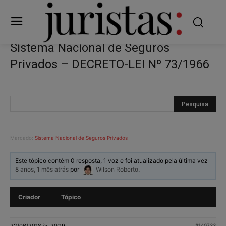
Sistema Nacional de Seguros
Privados – DECRETO-LEI Nº 73/1966
Marcado:
Sistema Nacional de Seguros Privados
Este tópico contém 0 resposta, 1 voz e foi atualizado pela última vez
8 anos, 1 mês atrás
por
Wilson Roberto
.
Criador
Tópico
22/06/2018 às 20:19
#140733