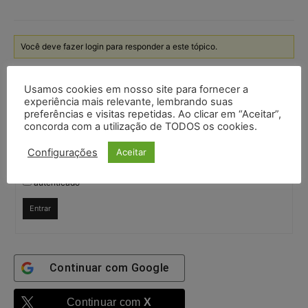
Você deve fazer login para responder a este tópico.
Nome de usuário:
Usamos cookies em nosso site para fornecer a
experiência mais relevante, lembrando suas
preferências e visitas repetidas. Ao clicar em “Aceitar”,
concorda com a utilização de TODOS os cookies.
Senha:
Configurações
Aceitar
Mantenha-me
autenticado
Entrar
Continuar com
Google
Continuar com
X