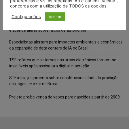
preferências e visitas repetidas. Ao clicar em “Aceitar”,
concorda com a utilização de TODOS os cookies.
Posts Recentes
Configurações
Aceitar
IA da Anthropic cria identidades falsas em teste de segurança
e acende alerta sobre riscos de autonomia
Especialistas alertam para impactos ambientais e econômicos
da expansão de data centers de IA no Brasil
TSE reforça que sistemas das urnas eletrônicas tornam-se
invioláveis após assinatura digital e lacração
STF inicia julgamento sobre constitucionalidade da proibição
dos jogos de azar no Brasil
Projeto proíbe venda de vapes para nascidos a partir de 2009