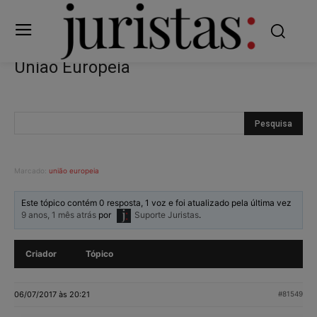
União Europeia
Marcado:
união europeia
Este tópico contém 0 resposta, 1 voz e foi atualizado pela última vez
9 anos, 1 mês atrás
por
Suporte Juristas
.
Criador
Tópico
06/07/2017 às 20:21
#81549