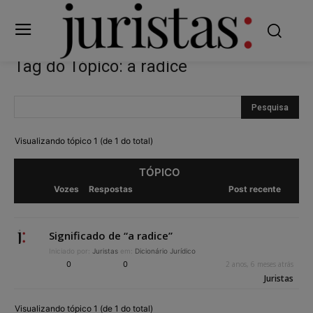
Tag do Tópico: a radice
Visualizando tópico 1 (de 1 do total)
TÓPICO
Vozes
Respostas
Post recente
Significado de “a radice”
Iniciado por:
Juristas
em:
Dicionário Jurídico
0
0
2 anos, 6 meses atrás
Juristas
Visualizando tópico 1 (de 1 do total)