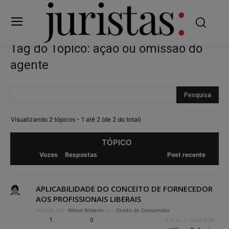
Tag do Tópico: ação ou omissão do
agente
Visualizando 2 tópicos - 1 até 2 (de 2 do total)
TÓPICO
Vozes
Respostas
Post recente
APLICABILIDADE DO CONCEITO DE FORNECEDOR
AOS PROFISSIONAIS LIBERAIS
Iniciado por:
Wilson Roberto
em:
Direito do Consumidor
1
0
8 anos, 7 meses atrás