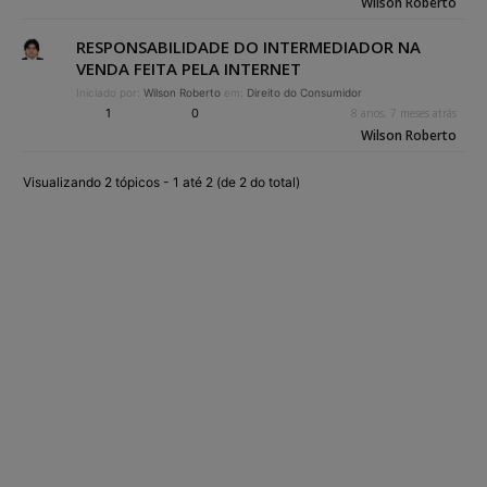
Wilson Roberto
RESPONSABILIDADE DO INTERMEDIADOR NA
VENDA FEITA PELA INTERNET
Iniciado por:
Wilson Roberto
em:
Direito do Consumidor
1
0
8 anos, 7 meses atrás
Wilson Roberto
Visualizando 2 tópicos - 1 até 2 (de 2 do total)